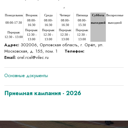
'
Понедельник
Вторник
Среда
Четверг
Пятница
Суббота
Воскресенье
08:00-
08:00-
08:00-
08:00-
08:00-17:30
выходной
выходной
16:30
16:30
16:30
15:30
Перерыв:
Перерыв:
Перерыв:
Перерыв:
Перерыв:
12:30 -
12:30 -
12:30 -
12:30 -
12:30 - 13:00
13:00
13:00
13:00
13:00
302006, Орловская область, г. Орёл, ул.
Адрес:
Московская, д. 155, пом. 1
Телефон:
orel.rcel@vilec.ru
Email:
Основные документы
Приемная кампания - 2026