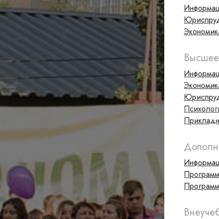
Информац
Юриспру
Экономика
Высшее
Информац
Экономик
Юриспру
Психолог
Прикладн
Дополн
Информац
Программ
Программ
Внеуче