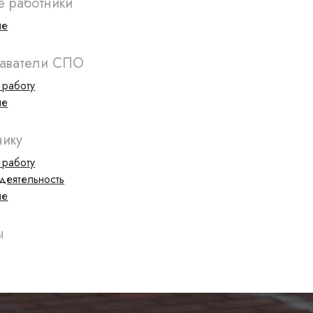
е работники
ие
аватели СПО
 работу
ие
нику
 работу
деятельность
ие
ы