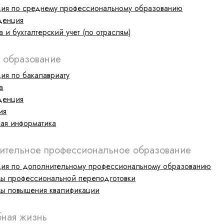
ия по среднему профессиональному образованию
денция
 и бухгалтерский учет (по отраслям)
 образование
ия по бакалавриату
а
денция
ия
ая информатика
ительное профессиональное образование
ия по дополнительному профессиональному образованию
ы профессиональной переподготовки
ы повышения квалификации
бная жизнь