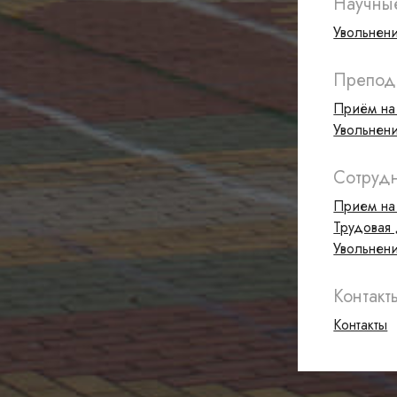
Научны
Увольнен
Препод
Приём на
Увольнен
Сотруд
Прием на
Трудовая 
Увольнен
Контакт
Контакты