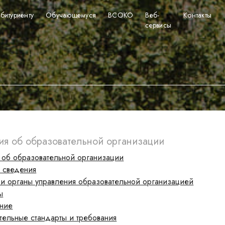
битуриенту
Обучающемуся
ВСОКО
Веб-
Контакты
сервисы
я об образовательной организации
 об образовательной организации
 сведения
 и органы управления образовательной организацией
ы
ние
тельные стандарты и требования