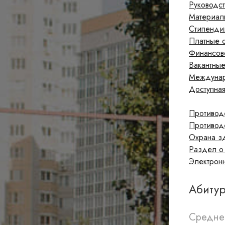
Руководст
Материал
Стипенди
Платные 
Финансовo
Вакантны
Междунар
Доступна
Противод
Противод
Охрана з
Раздел о
Электрон
Абиту
Средне