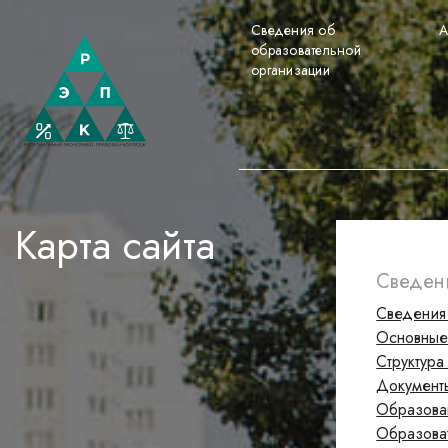
Сведения об
А
образовательной
организации
Карта сайта
Сведени
Сведения
Основные
Структура
Документ
Образова
Образова