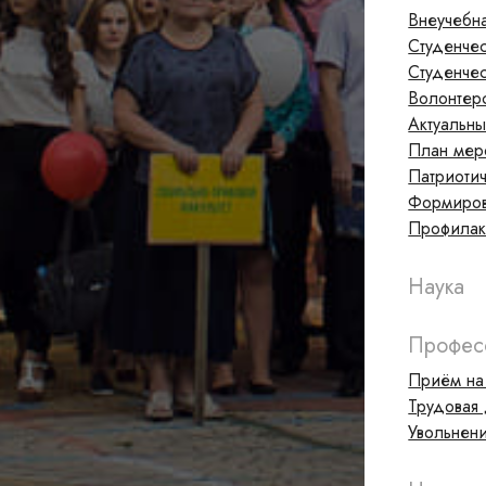
Внеучебн
Студенчес
Студенчес
Волонтер
Актуальн
План мер
Патриотич
Формиров
Профилакт
Наука
Професс
Приём на
Трудовая 
Увольнен