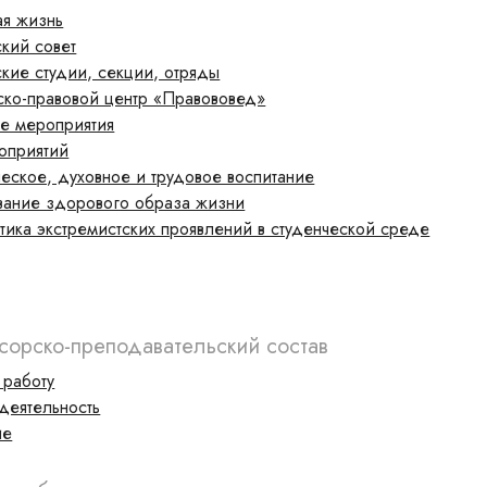
ая жизнь
кий совет
кие студии, секции, отряды
ско-правовой центр «Правововед»
ые мероприятия
оприятий
еское, духовное и трудовое воспитание
ание здорового образа жизни
ика экстремистских проявлений в студенческой среде
орско-преподавательский состав
 работу
деятельность
ие